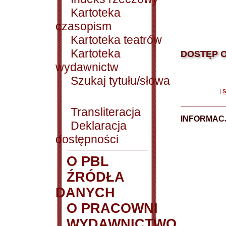
Kartoteka
czasopism
Kartoteka teatrów
Kartoteka
DOSTĘP O
wydawnictw
Szukaj tytułu/słowa
|
S
Transliteracja
INFORMACJ
Deklaracja
dostępności
O PBL
ŹRÓDŁA
DANYCH
O PRACOWNI
WYDAWNICTWO