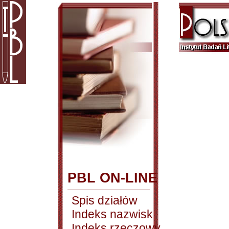
PBL ON-LINE
Spis działów
Indeks nazwisk
Indeks rzeczowy