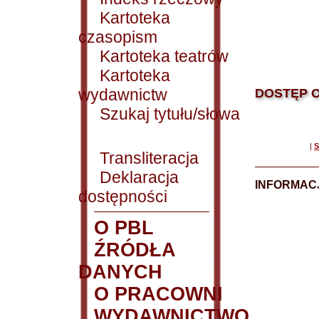
Kartoteka
czasopism
Kartoteka teatrów
Kartoteka
wydawnictw
DOSTĘP O
Szukaj tytułu/słowa
|
S
Transliteracja
Deklaracja
INFORMACJ
dostępności
O PBL
ŹRÓDŁA
DANYCH
O PRACOWNI
WYDAWNICTWO