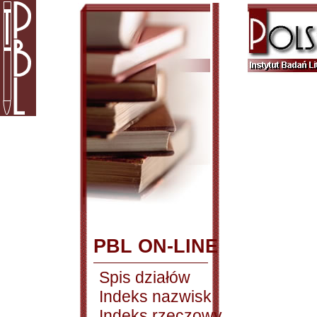
PBL ON-LINE
Spis działów
Indeks nazwisk
Indeks rzeczowy