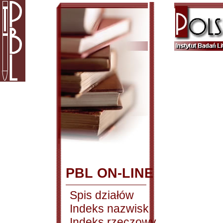
PBL ON-LINE
Spis działów
Indeks nazwisk
Indeks rzeczowy