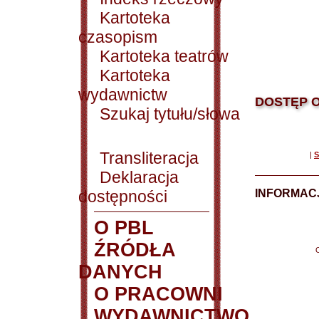
Kartoteka
czasopism
Kartoteka teatrów
Kartoteka
wydawnictw
DOSTĘP O
Szukaj tytułu/słowa
Transliteracja
|
S
Deklaracja
dostępności
INFORMACJ
O PBL
ŹRÓDŁA
DANYCH
O PRACOWNI
WYDAWNICTWO