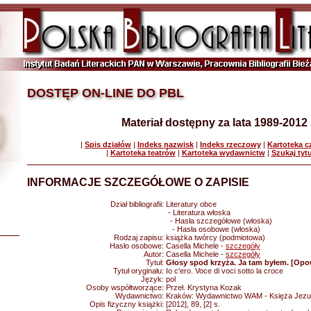
DOSTĘP ON-LINE DO PBL
Materiał dostępny za lata 1989-2012
|
Spis działów
|
Indeks nazwisk
|
Indeks rzeczowy
|
Kartoteka 
|
Kartoteka teatrów
|
Kartoteka wydawnictw
|
Szukaj tyt
INFORMACJE SZCZEGÓŁOWE O ZAPISIE
Dział bibliografii:
Literatury obce
- Literatura włoska
- Hasła szczegółowe (włoska)
- Hasła osobowe (włoska)
Rodzaj zapisu:
książka twórcy (podmiotowa)
Hasło osobowe:
Casella Michele -
szczegóły
Autor:
Casella Michele -
szczegóły
Tytuł:
Głosy spod krzyża. Ja tam byłem. [Opo
Tytuł oryginału:
Io c'ero. Voce di voci sotto la croce
Język:
pol
Osoby współtworzące:
Przeł. Krystyna Kozak
Wydawnictwo:
Kraków: Wydawnictwo WAM - Księża Jezui
Opis fizyczny książki:
[2012], 89, [2] s.