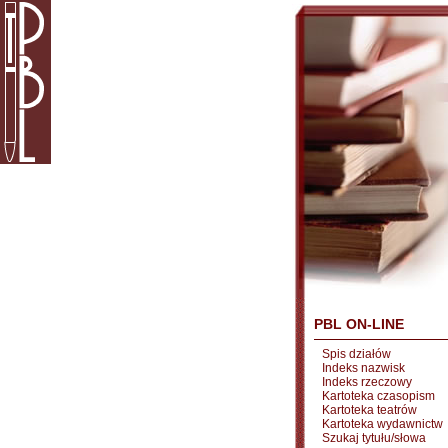
PBL ON-LINE
Spis działów
Indeks nazwisk
Indeks rzeczowy
Kartoteka czasopism
Kartoteka teatrów
Kartoteka wydawnictw
Szukaj tytułu/słowa