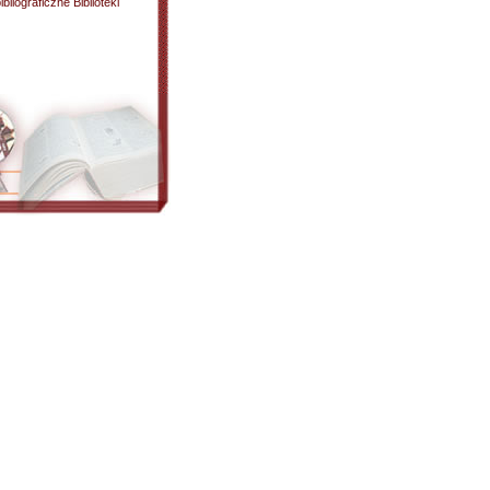
liograficzne Biblioteki