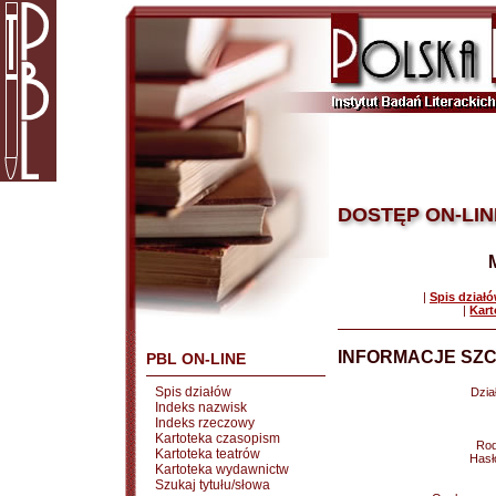
DOSTĘP ON-LIN
|
Spis dział
|
Kart
INFORMACJE SZC
PBL ON-LINE
Spis działów
Dział
Indeks nazwisk
Indeks rzeczowy
Kartoteka czasopism
Rod
Kartoteka teatrów
Hasł
Kartoteka wydawnictw
Szukaj tytułu/słowa