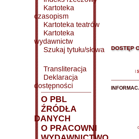
Kartoteka
czasopism
Kartoteka teatrów
Kartoteka
wydawnictw
DOSTĘP O
Szukaj tytułu/słowa
Transliteracja
|
S
Deklaracja
dostępności
INFORMACJ
O PBL
ŹRÓDŁA
DANYCH
O PRACOWNI
WYDAWNICTWO