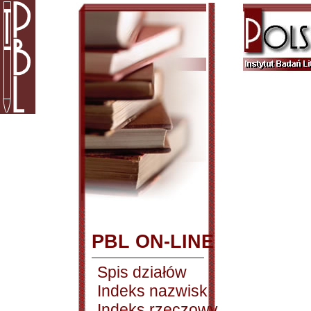
PBL ON-LINE
Spis działów
Indeks nazwisk
Indeks rzeczowy