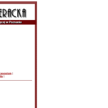
czasopism
|
ułu
|