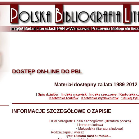
DOSTĘP ON-LINE DO PBL
Materiał dostępny za lata 1989-2012
|
Spis działów
|
Indeks nazwisk
|
Indeks rzeczowy
|
Kartoteka 
|
Kartoteka teatrów
|
Kartoteka wydawnictw
|
Szukaj tyt
INFORMACJE SZCZEGÓŁOWE O ZAPISIE
Dział bibliografii:
Hasła szczegółowe (literatura polska)
- Literatura ludowa
- Małopolska (literatura ludowa)
Rodzaj zapisu:
wiersz
Tytuł:
Dumna nasza Polska...