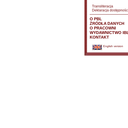
Transliteracja
Deklaracja dostępnośc
O PBL
ŹRÓDŁA DANYCH
O PRACOWNI
WYDAWNICTWO IB
KONTAKT
English version