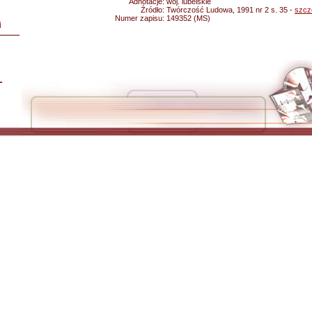
Adnotacje:
woj. lubelskie
Źródło:
Twórczość Ludowa, 1991 nr 2 s. 35 -
szcz
Numer zapisu:
149352 (MS)
i
L