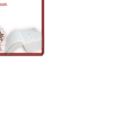
egóły