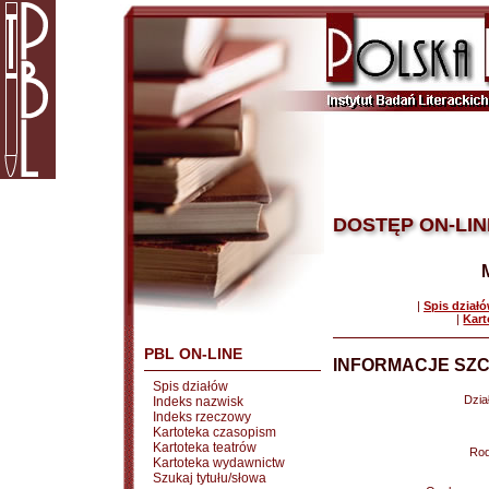
DOSTĘP ON-LIN
|
Spis dział
|
Kart
PBL ON-LINE
INFORMACJE SZC
Spis działów
Dział
Indeks nazwisk
Indeks rzeczowy
Kartoteka czasopism
Kartoteka teatrów
Rod
Kartoteka wydawnictw
Szukaj tytułu/słowa