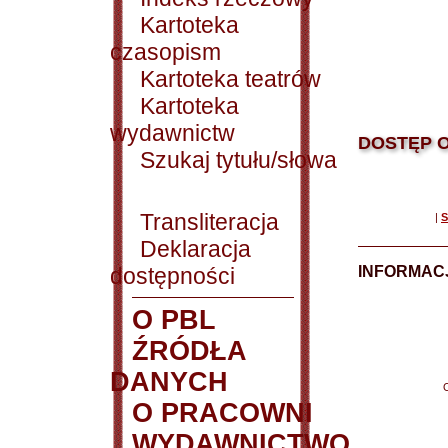
Kartoteka
czasopism
Kartoteka teatrów
Kartoteka
wydawnictw
DOSTĘP O
Szukaj tytułu/słowa
Transliteracja
|
S
Deklaracja
dostępności
INFORMACJ
O PBL
ŹRÓDŁA
DANYCH
O PRACOWNI
WYDAWNICTWO