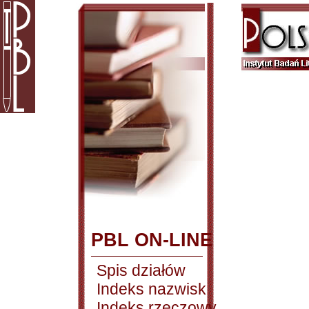
PBL ON-LINE
Spis działów
Indeks nazwisk
Indeks rzeczowy