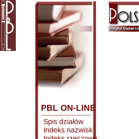
PBL ON-LINE
Spis działów
Indeks nazwisk
Indeks rzeczowy