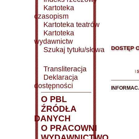
Kartoteka
czasopism
Kartoteka teatrów
Kartoteka
wydawnictw
DOSTĘP O
Szukaj tytułu/słowa
Transliteracja
|
S
Deklaracja
dostępności
INFORMACJ
O PBL
ŹRÓDŁA
DANYCH
O PRACOWNI
WYDAWNICTWO