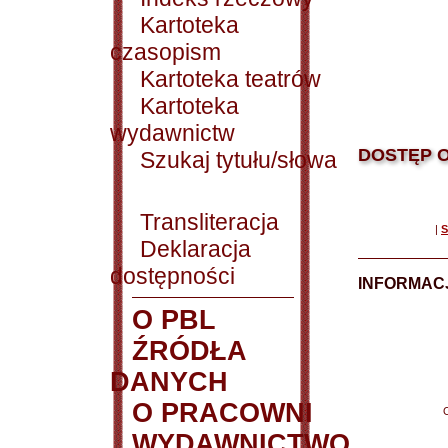
Kartoteka
czasopism
Kartoteka teatrów
Kartoteka
wydawnictw
DOSTĘP O
Szukaj tytułu/słowa
Transliteracja
|
S
Deklaracja
dostępności
INFORMACJ
O PBL
ŹRÓDŁA
DANYCH
O PRACOWNI
WYDAWNICTWO