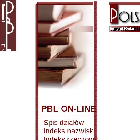
PBL ON-LINE
Spis działów
Indeks nazwisk
Indeks rzeczowy