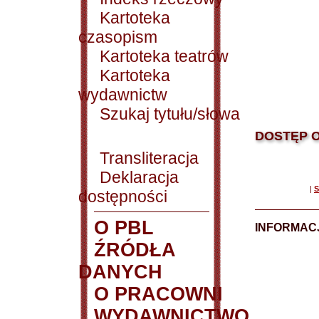
Kartoteka
czasopism
Kartoteka teatrów
Kartoteka
wydawnictw
Szukaj tytułu/słowa
DOSTĘP O
Transliteracja
Deklaracja
|
S
dostępności
O PBL
INFORMACJ
ŹRÓDŁA
DANYCH
O PRACOWNI
WYDAWNICTWO