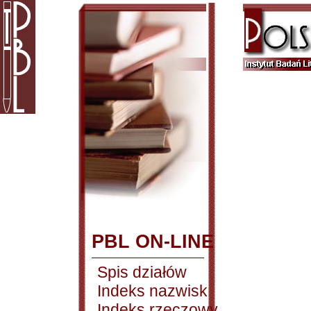
PBL ON-LINE
Spis działów
Indeks nazwisk
Indeks rzeczowy