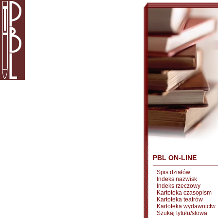
PBL ON-LINE
Spis działów
Indeks nazwisk
Indeks rzeczowy
Kartoteka czasopism
Kartoteka teatrów
Kartoteka wydawnictw
Szukaj tytułu/słowa