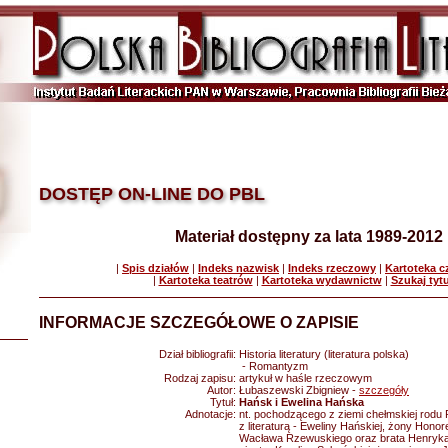
DOSTĘP ON-LINE DO PBL
Materiał dostępny za lata 1989-2012
|
Spis działów
|
Indeks nazwisk
|
Indeks rzeczowy
|
Kartoteka 
|
Kartoteka teatrów
|
Kartoteka wydawnictw
|
Szukaj tyt
INFORMACJE SZCZEGÓŁOWE O ZAPISIE
Dział bibliografii:
Historia literatury (literatura polska)
- Romantyzm
Rodzaj zapisu:
artykuł w haśle rzeczowym
Autor:
Łubaszewski Zbigniew -
szczegóły
Tytuł:
Hańsk i Ewelina Hańska
Adnotacje:
nt. pochodzącego z ziemi chełmskiej rodu
z literaturą - Eweliny Hańskiej, żony Honor
Wacława Rzewuskiego oraz brata Henryka