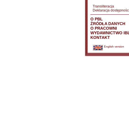
Transliteracja
Deklaracja dostępnośc
O PBL
ŹRÓDŁA DANYCH
O PRACOWNI
WYDAWNICTWO IB
KONTAKT
English version