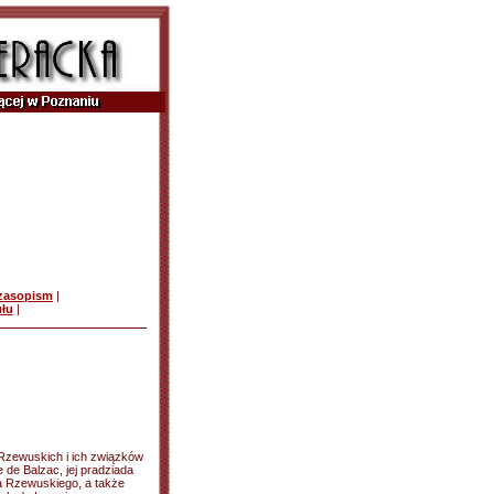
czasopism
|
ułu
|
 Rzewuskich i ich związków
e de Balzac, jej pradziada
 Rzewuskiego, a także