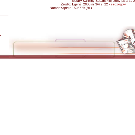
siostry Karoliny Sobańskiej, żony pisarza J
Źródło:
Egeria, 2005 nr 3/4 s. 22 -
szczegóły
Numer zapisu:
1525779 (BL)
i
L