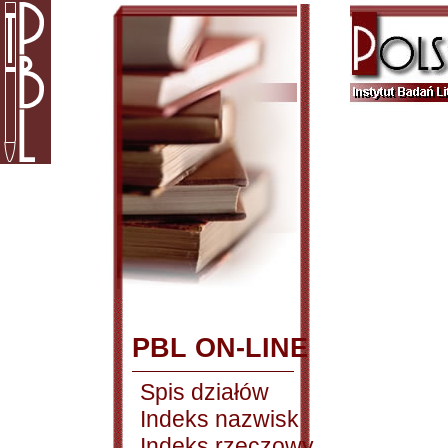
PBL ON-LINE
Spis działów
Indeks nazwisk
Indeks rzeczowy