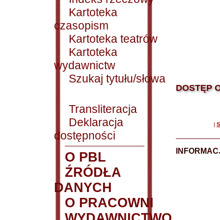
Kartoteka
czasopism
Kartoteka teatrów
Kartoteka
wydawnictw
Szukaj tytułu/słowa
DOSTĘP O
Transliteracja
Deklaracja
|
S
dostępności
INFORMACJ
O PBL
ŹRÓDŁA
DANYCH
O PRACOWNI
WYDAWNICTWO