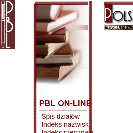
PBL ON-LINE
Spis działów
Indeks nazwisk
Indeks rzeczowy