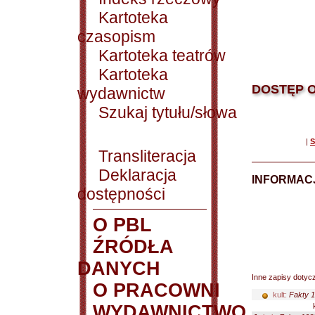
Kartoteka
czasopism
Kartoteka teatrów
Kartoteka
DOSTĘP O
wydawnictw
Szukaj tytułu/słowa
|
S
Transliteracja
Deklaracja
INFORMACJ
dostępności
O PBL
ŹRÓDŁA
DANYCH
Inne zapisy dotyc
O PRACOWNI
kult:
Fakty 1
WYDAWNICTWO
ku