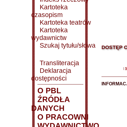
Kartoteka
czasopism
Kartoteka teatrów
Kartoteka
wydawnictw
Szukaj tytułu/słowa
DOSTĘP O
Transliteracja
|
S
Deklaracja
dostępności
INFORMACJ
O PBL
ŹRÓDŁA
DANYCH
O PRACOWNI
WYDAWNICTWO