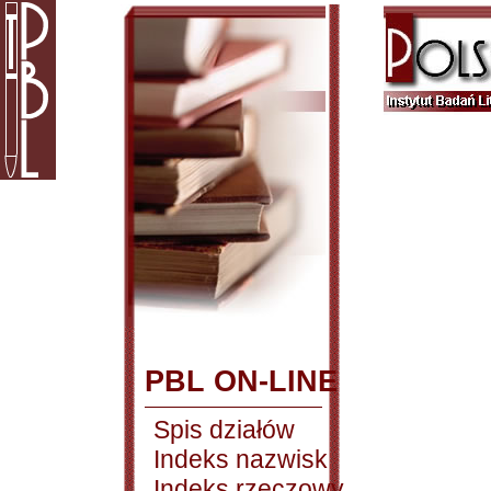
PBL ON-LINE
Spis działów
Indeks nazwisk
Indeks rzeczowy