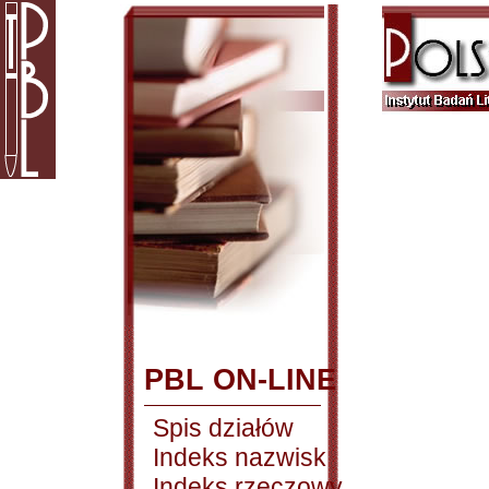
PBL ON-LINE
Spis działów
Indeks nazwisk
Indeks rzeczowy