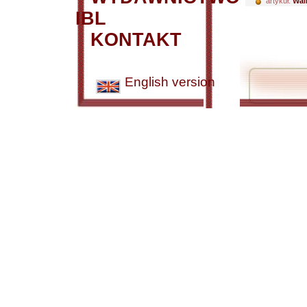
artykuł:
Wal
IBL
KONTAKT
English version