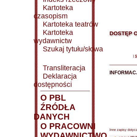
Kartoteka
czasopism
Kartoteka teatrów
Kartoteka
DOSTĘP O
wydawnictw
Szukaj tytułu/słowa
|
S
Transliteracja
INFORMACJ
Deklaracja
dostępności
O PBL
ŹRÓDŁA
DANYCH
O PRACOWNI
Inne zapisy dotyc
WYDAWNICTWO