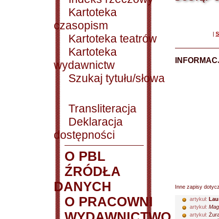
Kartoteka
czasopism
|
S
Kartoteka teatrów
Kartoteka
INFORMACJ
wydawnictw
Szukaj tytułu/słowa
Transliteracja
Deklaracja
dostępności
O PBL
ŹRÓDŁA
DANYCH
Inne zapisy dotyc
O PRACOWNI
artykuł:
Lau
artykuł:
Mag
WYDAWNICTWO
artykuł:
Żura