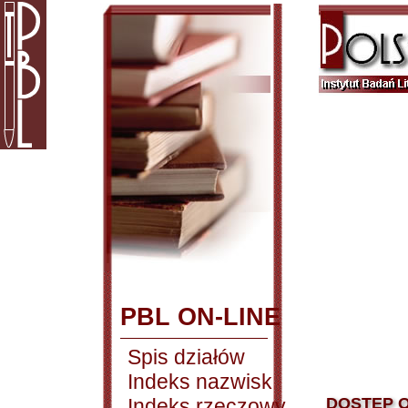
PBL ON-LINE
Spis działów
Indeks nazwisk
Indeks rzeczowy
DOSTĘP O