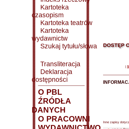
Kartoteka
czasopism
Kartoteka teatrów
Kartoteka
wydawnictw
Szukaj tytułu/słowa
DOSTĘP O
Transliteracja
|
S
Deklaracja
dostępności
INFORMACJ
O PBL
ŹRÓDŁA
DANYCH
O PRACOWNI
Inne zapisy dotyc
WYDAWNICTWO