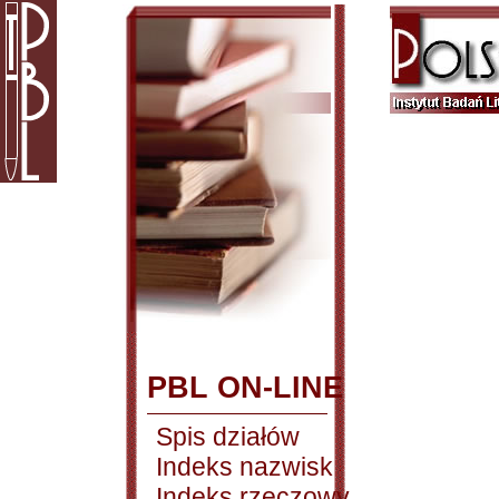
PBL ON-LINE
Spis działów
Indeks nazwisk
Indeks rzeczowy