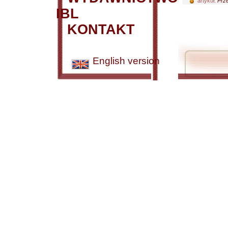
artykuł:
Prze
IBL
KONTAKT
English version