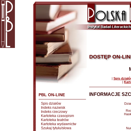
DOSTĘP ON-LIN
|
Spis dział
|
Kart
INFORMACJE SZC
PBL ON-LINE
Spis działów
Dział
Indeks nazwisk
Rod
Indeks rzeczowy
Hasł
Kartoteka czasopism
Kartoteka teatrów
Kartoteka wydawnictw
Szukaj tytułu/słowa
Nu