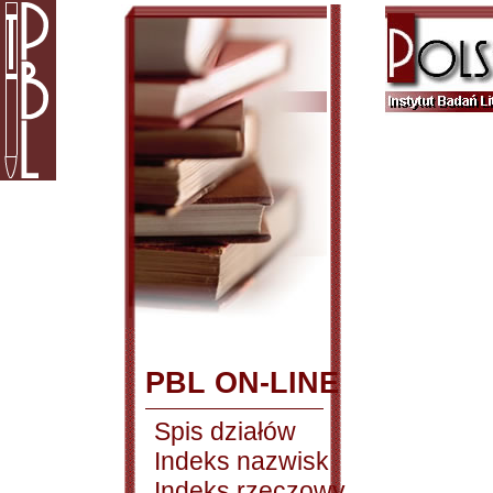
PBL ON-LINE
Spis działów
Indeks nazwisk
Indeks rzeczowy