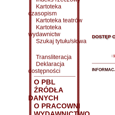
Kartoteka
czasopism
Kartoteka teatrów
Kartoteka
wydawnictw
DOSTĘP O
Szukaj tytułu/słowa
Transliteracja
|
S
Deklaracja
dostępności
INFORMACJ
O PBL
ŹRÓDŁA
DANYCH
O PRACOWNI
WYDAWNICTWO