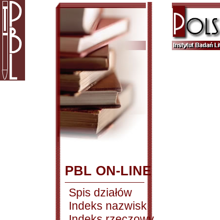
PBL ON-LINE
Spis działów
Indeks nazwisk
Indeks rzeczowy