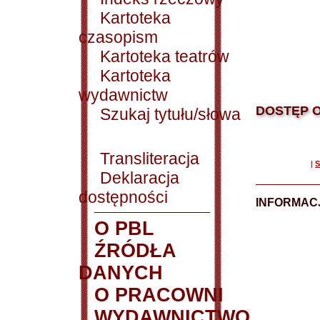
Kartoteka
czasopism
Kartoteka teatrów
Kartoteka
wydawnictw
DOSTĘP O
Szukaj tytułu/słowa
Transliteracja
|
S
Deklaracja
dostępności
INFORMACJ
O PBL
ŹRÓDŁA
DANYCH
O PRACOWNI
WYDAWNICTWO