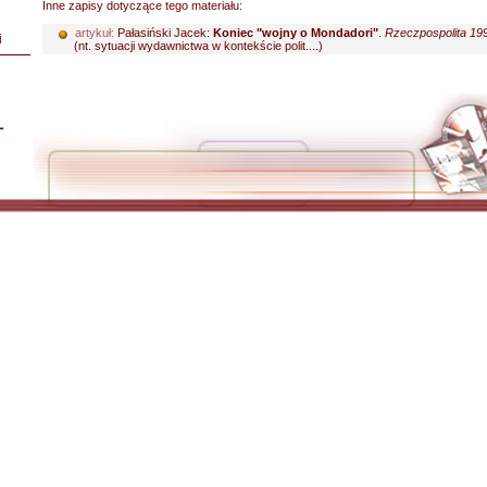
Inne zapisy dotyczące tego materiału:
artykuł:
Pałasiński Jacek:
Koniec "wojny o Mondadori"
.
Rzeczpospolita 199
i
(nt. sytuacji wydawnictwa w kontekście polit....)
L