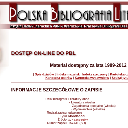
DOSTĘP ON-LINE DO PBL
Materiał dostępny za lata 1989-2012
|
Spis działów
|
Indeks nazwisk
|
Indeks rzeczowy
|
Kartoteka 
|
Kartoteka teatrów
|
Kartoteka wydawnictw
|
Szukaj tyt
INFORMACJE SZCZEGÓŁOWE O ZAPISIE
Dział bibliografii:
Literatury obce
- Literatura włoska
- Zagadnienia specjalne (włoska)
- Wydawnictwa (włoska)
Rodzaj zapisu:
odwołanie
Tytuł:
Mondadori
Źródło:
x, -
szczegóły
Numer zapisu:
157431 (BD)