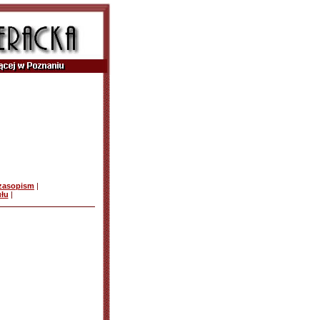
czasopism
|
ułu
|