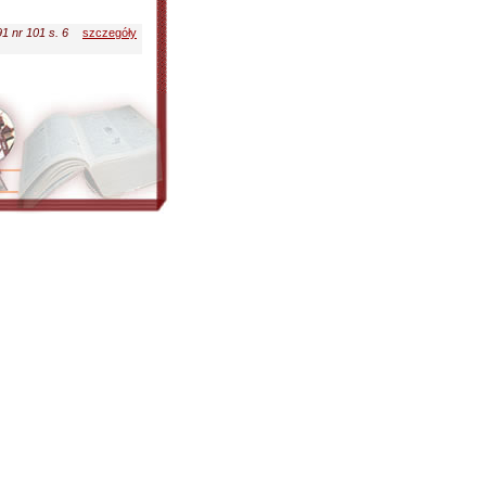
1 nr 101 s. 6
szczegóły