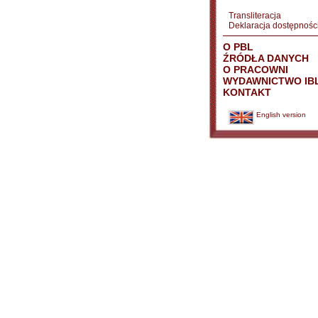
Transliteracja
Deklaracja dostępnośc
O PBL
ŹRÓDŁA DANYCH
O PRACOWNI
WYDAWNICTWO IB
KONTAKT
English version