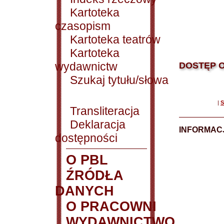
Kartoteka
czasopism
Kartoteka teatrów
Kartoteka
wydawnictw
DOSTĘP O
Szukaj tytułu/słowa
|
S
Transliteracja
Deklaracja
INFORMACJ
dostępności
O PBL
ŹRÓDŁA
DANYCH
O PRACOWNI
WYDAWNICTWO