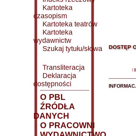
Kartoteka
czasopism
Kartoteka teatrów
Kartoteka
wydawnictw
DOSTĘP O
Szukaj tytułu/słowa
Transliteracja
|
S
Deklaracja
dostępności
INFORMACJ
O PBL
ŹRÓDŁA
DANYCH
O PRACOWNI
WYDAWNICTWO