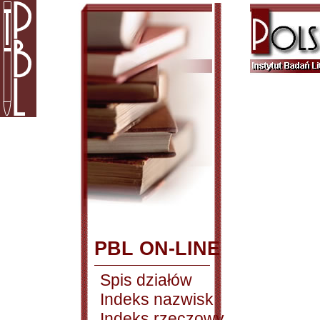
PBL ON-LINE
Spis działów
Indeks nazwisk
Indeks rzeczowy