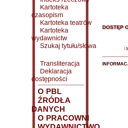
Kartoteka
czasopism
Kartoteka teatrów
DOSTĘP O
Kartoteka
wydawnictw
Szukaj tytułu/słowa
|
S
Transliteracja
INFORMACJ
Deklaracja
dostępności
O PBL
ŹRÓDŁA
DANYCH
O PRACOWNI
WYDAWNICTWO