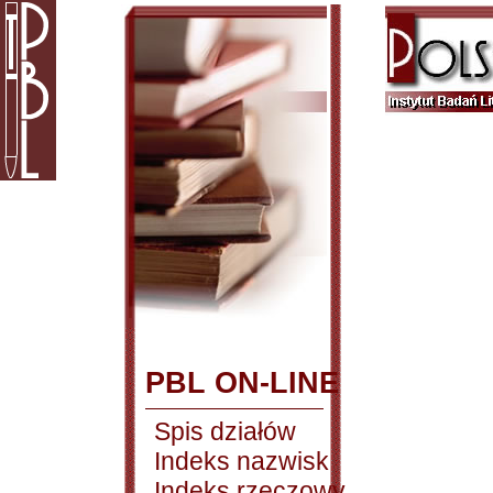
PBL ON-LINE
Spis działów
Indeks nazwisk
Indeks rzeczowy