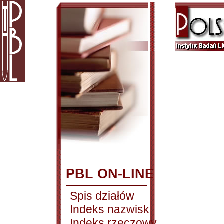
PBL ON-LINE
Spis działów
Indeks nazwisk
Indeks rzeczowy