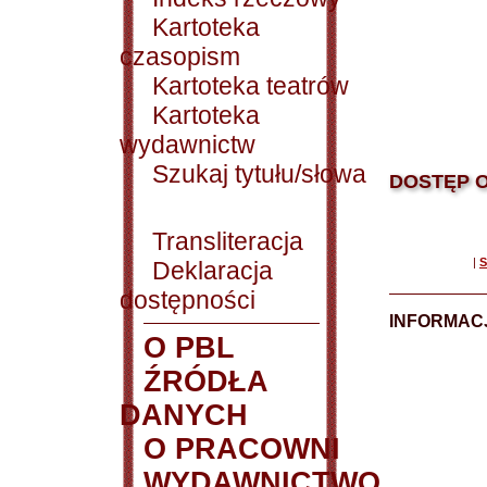
Kartoteka
czasopism
Kartoteka teatrów
Kartoteka
wydawnictw
Szukaj tytułu/słowa
DOSTĘP O
Transliteracja
|
S
Deklaracja
dostępności
INFORMACJ
O PBL
ŹRÓDŁA
DANYCH
O PRACOWNI
WYDAWNICTWO