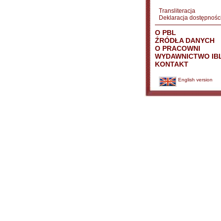
Transliteracja
Deklaracja dostępnośc
O PBL
ŹRÓDŁA DANYCH
O PRACOWNI
WYDAWNICTWO IB
KONTAKT
English version