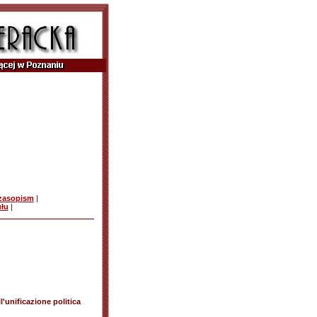
czasopism
|
ułu
|
l'unificazione politica