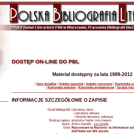
DOSTĘP ON-LINE DO PBL
Materiał dostępny za lata 1989-2012
|
Spis działów
|
Indeks nazwisk
|
Indeks rzeczowy
|
Kartoteka 
|
Kartoteka teatrów
|
Kartoteka wydawnictw
|
Szukaj tyt
INFORMACJE SZCZEGÓŁOWE O ZAPISIE
Dział bibliografii:
Literatury obce
- Literatura włoska
- Historia literatury (włoska)
Rodzaj zapisu:
artykuł w haśle rzeczowym
Autor:
Artico Davide -
szczegóły
Tytuł:
Raccontare la Nazione: la letteratura sul
dell'Italia nel XIX secolo