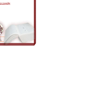
zczegóły