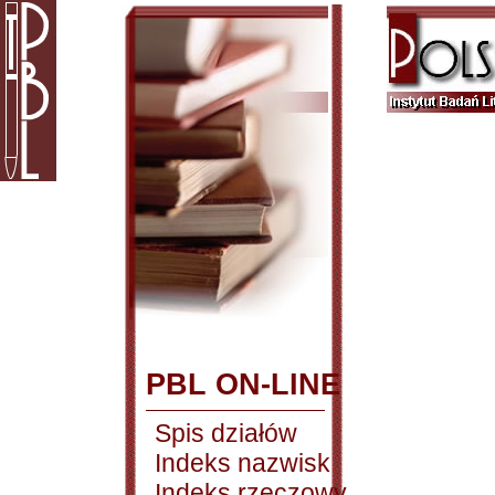
PBL ON-LINE
Spis działów
Indeks nazwisk
Indeks rzeczowy