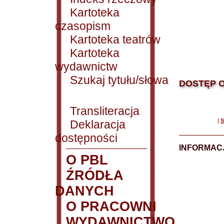
Kartoteka
czasopism
Kartoteka teatrów
Kartoteka
wydawnictw
Szukaj tytułu/słowa
DOSTĘP O
Transliteracja
|
S
Deklaracja
dostępności
INFORMACJ
O PBL
ŹRÓDŁA
DANYCH
O PRACOWNI
WYDAWNICTWO