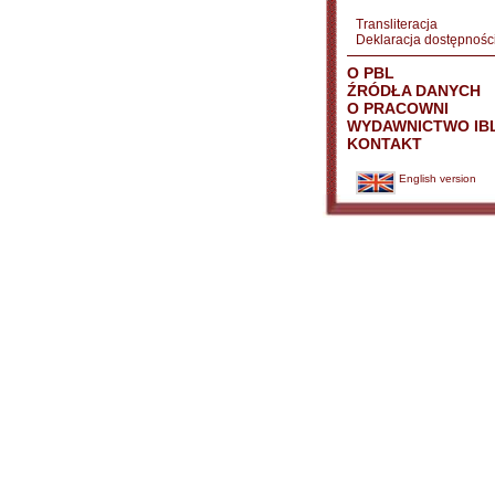
Transliteracja
Deklaracja dostępnośc
O PBL
ŹRÓDŁA DANYCH
O PRACOWNI
WYDAWNICTWO IB
KONTAKT
English version