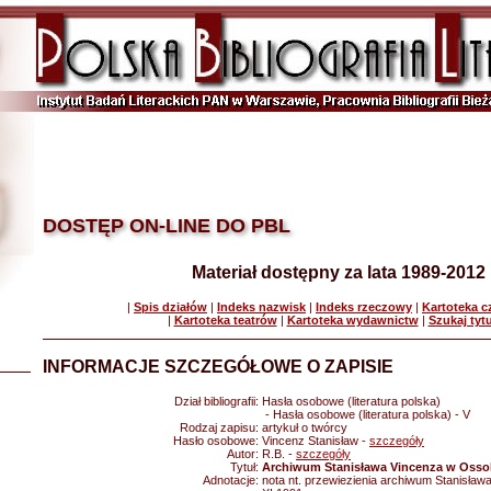
DOSTĘP ON-LINE DO PBL
Materiał dostępny za lata 1989-2012
|
Spis działów
|
Indeks nazwisk
|
Indeks rzeczowy
|
Kartoteka 
|
Kartoteka teatrów
|
Kartoteka wydawnictw
|
Szukaj tyt
INFORMACJE SZCZEGÓŁOWE O ZAPISIE
Dział bibliografii:
Hasła osobowe (literatura polska)
- Hasła osobowe (literatura polska) - V
Rodzaj zapisu:
artykuł o twórcy
Hasło osobowe:
Vincenz Stanisław -
szczegóły
Autor:
R.B. -
szczegóły
Tytuł:
Archiwum Stanisława Vincenza w Osso
Adnotacje:
nota nt. przewiezienia archiwum Stanisław