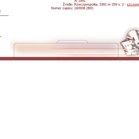
XI 1991
Źródło:
Rzeczpospolita, 1991 nr 259 s. 2 -
szczegó
Numer zapisu:
160938 (BD)
i
L