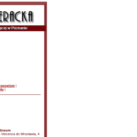
czasopism
|
ułu
|
lineum
a Vincenza do Wrocławia, 4