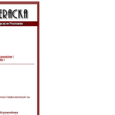
czasopism
|
ułu
|
ności białorutenistyki na
ędzynarodowa