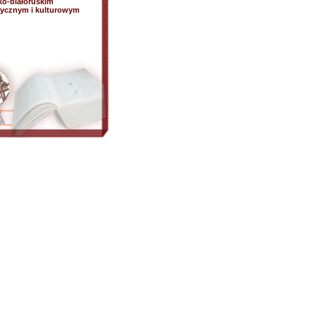
ko-białoruskim
orycznym i kulturowym