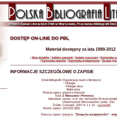
DOSTĘP ON-LINE DO PBL
Materiał dostępny za lata 1989-2012
|
Spis działów
|
Indeks nazwisk
|
Indeks rzeczowy
|
Kartoteka 
|
Kartoteka teatrów
|
Kartoteka wydawnictw
|
Szukaj tyt
INFORMACJE SZCZEGÓŁOWE O ZAPISIE
Dział bibliografii:
Organizacja nauki o literaturze
- Filologie
- Filologie obce
- Białoruska
Rodzaj zapisu:
artykuł o imprezie
Tytuł:
Z Warszawy i Pomorza
Adnotacje:
spraw., m.in. dot. obchodów 50-lecia działal
Uniwersytecie Warszawskim, podp.: (hk)
Źródło:
Czasopis, 2007 nr 1 s. 51 -
szczegóły
Numer zapisu:
1612220 (BD)
Dotyczy zapisu:
impreza.:
"Droga ku wzajemności" - mi