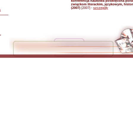
konferencja naukowa poświęcona pols
związkom literackim, językowym, hist
(2007)
[2007] -
szczegóły
i
L