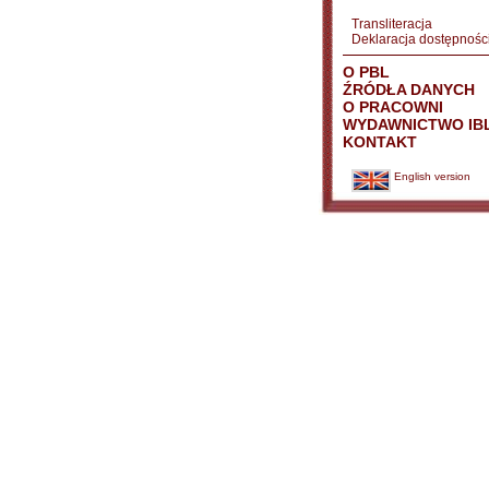
Transliteracja
Deklaracja dostępnośc
O PBL
ŹRÓDŁA DANYCH
O PRACOWNI
WYDAWNICTWO IB
KONTAKT
English version