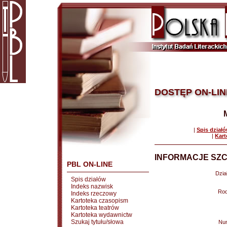
DOSTĘP ON-LIN
|
Spis dział
|
Kart
INFORMACJE SZC
PBL ON-LINE
Dział
Spis działów
Indeks nazwisk
Rod
Indeks rzeczowy
Kartoteka czasopism
Kartoteka teatrów
Kartoteka wydawnictw
Szukaj tytułu/słowa
Nu