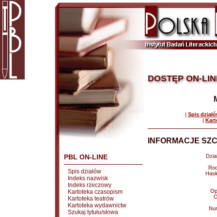
DOSTĘP ON-LIN
|
Spis dział
|
Kart
INFORMACJE SZC
PBL ON-LINE
Dział
Rod
Spis działów
Hasł
Indeks nazwisk
Indeks rzeczowy
Op
Kartoteka czasopism
O
Kartoteka teatrów
Kartoteka wydawnictw
Nu
Szukaj tytułu/słowa