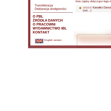
Inne zapisy dotyczące tego m
Transliteracja
artykuł:
Kawałko Danut
Deklaracja dostępności
(not....)
O PBL
ŹRÓDŁA DANYCH
O PRACOWNI
WYDAWNICTWO IBL
KONTAKT
English version