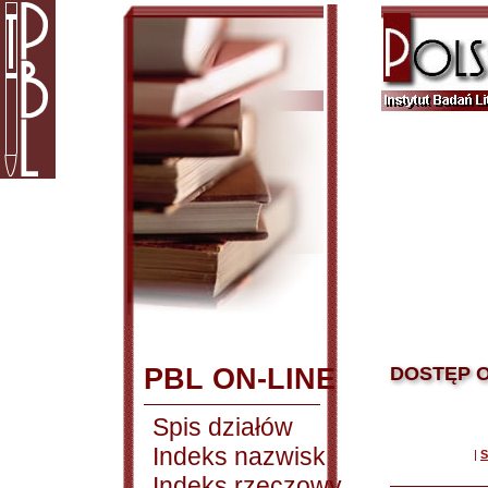
PBL ON-LINE
DOSTĘP O
Spis działów
Indeks nazwisk
|
S
Indeks rzeczowy