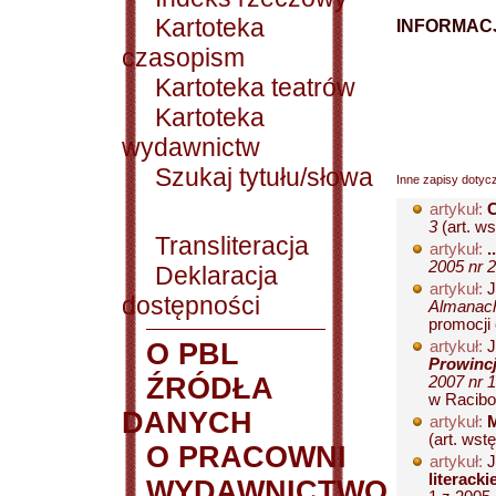
Kartoteka
INFORMACJ
czasopism
Kartoteka teatrów
Kartoteka
wydawnictw
Szukaj tytułu/słowa
Inne zapisy dotyc
artykuł:
C
3
(art. w
Transliteracja
artykuł:
.
2005 nr 2
Deklaracja
artykuł:
J
dostępności
Almanach
promocji
O PBL
artykuł:
J
Prowinc
ŹRÓDŁA
2007 nr 1
w Racibor
DANYCH
artykuł:
M
(art. wst
O PRACOWNI
artykuł:
J
literacki
WYDAWNICTWO