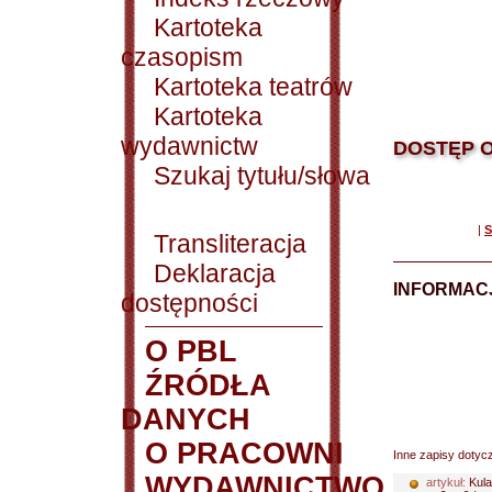
Kartoteka
czasopism
Kartoteka teatrów
Kartoteka
wydawnictw
DOSTĘP O
Szukaj tytułu/słowa
|
S
Transliteracja
Deklaracja
INFORMACJ
dostępności
O PBL
ŹRÓDŁA
DANYCH
O PRACOWNI
Inne zapisy dotyc
WYDAWNICTWO
artykuł:
Kula