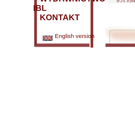
nr 2 s. 9
(not
IBL
KONTAKT
English version