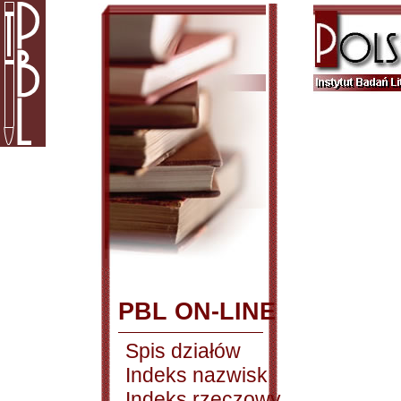
PBL ON-LINE
Spis działów
Indeks nazwisk
Indeks rzeczowy