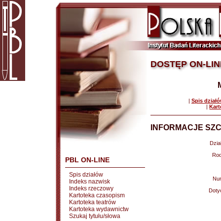
DOSTĘP ON-LIN
|
Spis dział
|
Kart
INFORMACJE SZC
Dział
Rod
PBL ON-LINE
Spis działów
Nu
Indeks nazwisk
Indeks rzeczowy
Doty
Kartoteka czasopism
Kartoteka teatrów
Kartoteka wydawnictw
Szukaj tytułu/słowa