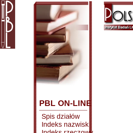
PBL ON-LINE
Spis działów
Indeks nazwisk
Indeks rzeczowy