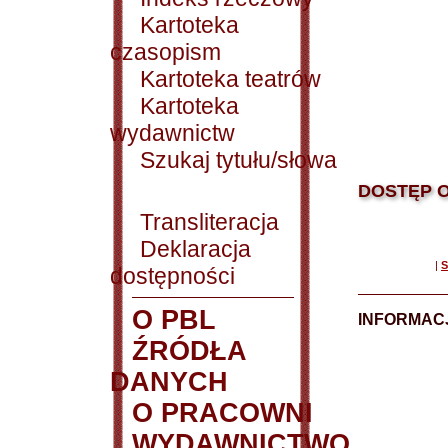
Kartoteka
czasopism
Kartoteka teatrów
Kartoteka
wydawnictw
Szukaj tytułu/słowa
DOSTĘP O
Transliteracja
Deklaracja
|
S
dostępności
O PBL
INFORMACJ
ŹRÓDŁA
DANYCH
O PRACOWNI
WYDAWNICTWO