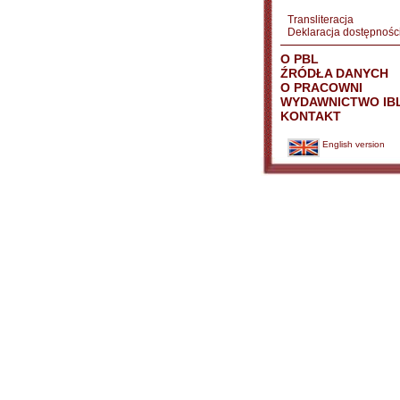
Transliteracja
Deklaracja dostępnośc
O PBL
ŹRÓDŁA DANYCH
O PRACOWNI
WYDAWNICTWO IB
KONTAKT
English version