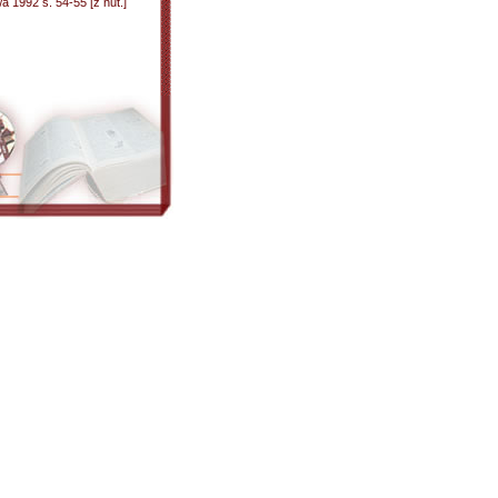
 1992 s. 54-55 [z nut.]