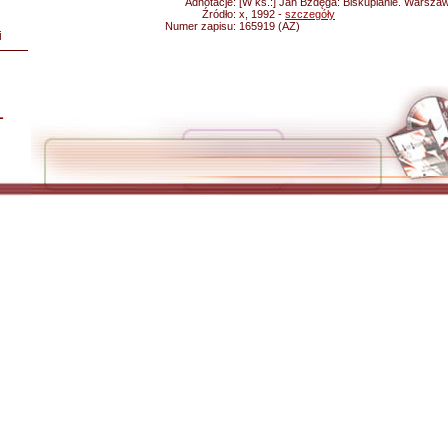
Adnotacje:
[W ks.:] Jan Bzdęga: Biskupianie. Warszawa
Źródło:
x, 1992 -
szczegóły
Numer zapisu:
165919 (AZ)
i
L