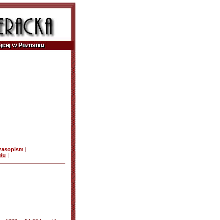
czasopism
|
ułu
|