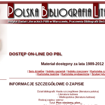
DOSTĘP ON-LINE DO PBL
Materiał dostępny za lata 1989-2012
|
Spis działów
|
Indeks nazwisk
|
Indeks rzeczowy
|
Kartoteka 
|
Kartoteka teatrów
|
Kartoteka wydawnictw
|
Szukaj tyt
INFORMACJE SZCZEGÓŁOWE O ZAPISIE
Dział bibliografii:
Hasła szczegółowe (literatura polska)
- Literatura ludowa
- Wielkopolska (literatura ludowa)
Rodzaj zapisu:
wiersz
Tytuł:
Plon niesiemy, plon...