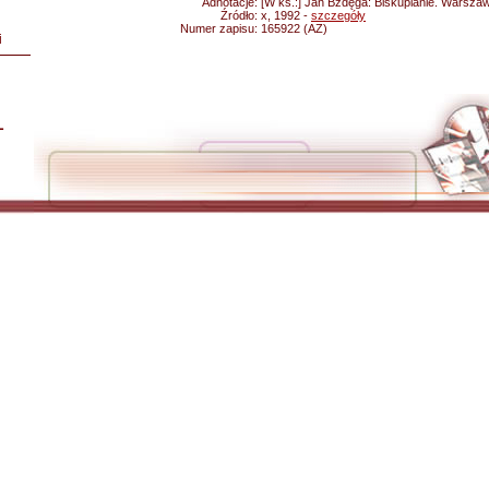
Adnotacje:
[W ks.:] Jan Bzdęga: Biskupianie. Warsza
Źródło:
x, 1992 -
szczegóły
Numer zapisu:
165922 (AZ)
i
L