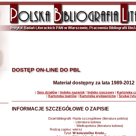
DOSTĘP ON-LINE DO PBL
Materiał dostępny za lata 1989-2012
|
Spis działów
|
Indeks nazwisk
|
Indeks rzeczowy
|
Kartoteka 
|
Kartoteka teatrów
|
Kartoteka wydawnictw
|
Szukaj tyt
INFORMACJE SZCZEGÓŁOWE O ZAPISIE
Dział bibliografii:
Hasła szczegółowe (literatura polska)
- Literatura ludowa
- Wielkopolska (literatura ludowa)
Rodzaj zapisu:
wiersz
Tytuł:
W kolusieńko Krobi...