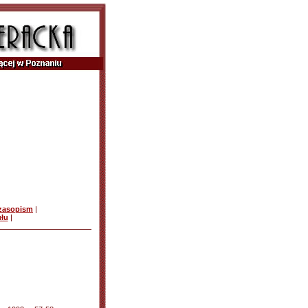
czasopism
|
ułu
|