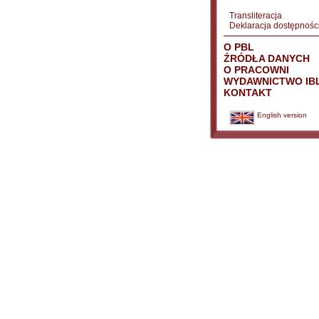
Transliteracja
Deklaracja dostępnośc
O PBL
ŹRÓDŁA DANYCH
O PRACOWNI
WYDAWNICTWO IB
KONTAKT
English version