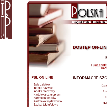
DOSTĘP ON-LIN
|
Spis dział
|
Kart
PBL ON-LINE
INFORMACJE SZC
Spis działów
Dział
Indeks nazwisk
Indeks rzeczowy
Rod
Kartoteka czasopism
O
Kartoteka teatrów
Kartoteka wydawnictw
Nu
Szukaj tytułu/słowa