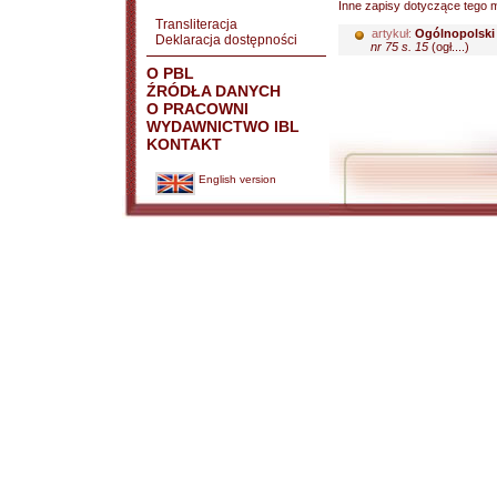
Inne zapisy dotyczące tego m
Transliteracja
artykuł:
Ogólnopolski 
Deklaracja dostępności
nr 75 s. 15
(ogł....)
O PBL
ŹRÓDŁA DANYCH
O PRACOWNI
WYDAWNICTWO IBL
KONTAKT
English version