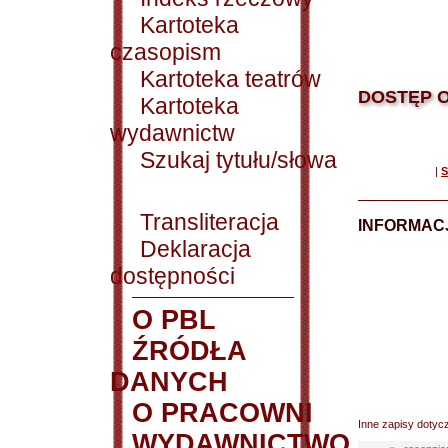
Kartoteka
czasopism
Kartoteka teatrów
DOSTĘP O
Kartoteka
wydawnictw
Szukaj tytułu/słowa
|
S
Transliteracja
INFORMACJ
Deklaracja
dostępności
O PBL
ŹRÓDŁA
DANYCH
O PRACOWNI
Inne zapisy dotyc
WYDAWNICTWO