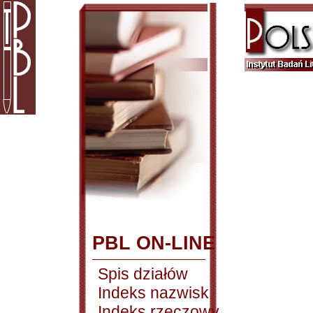
PBL ON-LINE
Spis działów
Indeks nazwisk
Indeks rzeczowy