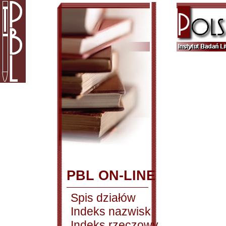
PBL ON-LINE
Spis działów
Indeks nazwisk
Indeks rzeczowy