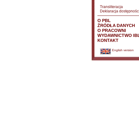
Transliteracja
Deklaracja dostępnośc
O PBL
ŹRÓDŁA DANYCH
O PRACOWNI
WYDAWNICTWO IB
KONTAKT
English version