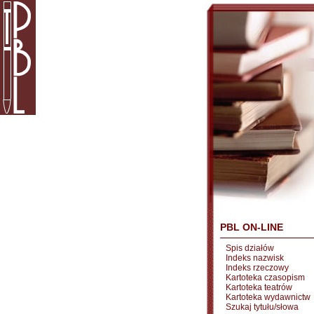
PBL ON-LINE
Spis działów
Indeks nazwisk
Indeks rzeczowy
Kartoteka czasopism
Kartoteka teatrów
Kartoteka wydawnictw
Szukaj tytułu/słowa