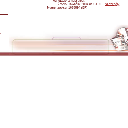
Adnotacje:
z notą biogr.
Źródło:
Tawačin, 2004 nr 1 s. 10 -
szczegóły
Numer zapisu:
1678894 (EP)
i
L