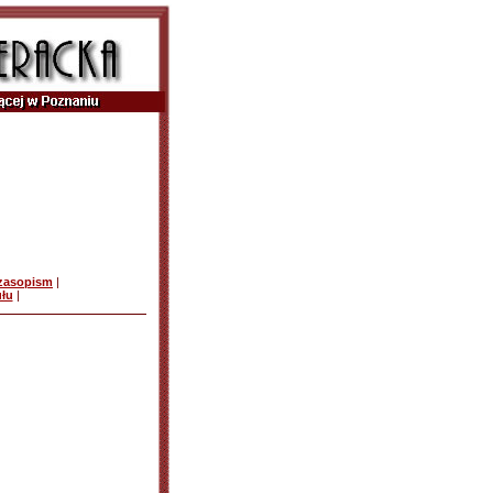
czasopism
|
ułu
|