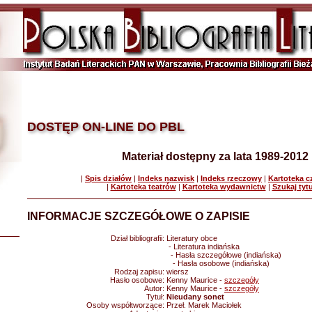
DOSTĘP ON-LINE DO PBL
Materiał dostępny za lata 1989-2012
|
Spis działów
|
Indeks nazwisk
|
Indeks rzeczowy
|
Kartoteka 
|
Kartoteka teatrów
|
Kartoteka wydawnictw
|
Szukaj tyt
INFORMACJE SZCZEGÓŁOWE O ZAPISIE
Dział bibliografii:
Literatury obce
- Literatura indiańska
- Hasła szczegółowe (indiańska)
- Hasła osobowe (indiańska)
Rodzaj zapisu:
wiersz
Hasło osobowe:
Kenny Maurice -
szczegóły
Autor:
Kenny Maurice -
szczegóły
Tytuł:
Nieudany sonet
Osoby współtworzące:
Przeł. Marek Maciołek