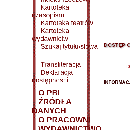
Kartoteka
czasopism
Kartoteka teatrów
Kartoteka
wydawnictw
DOSTĘP O
Szukaj tytułu/słowa
Transliteracja
|
S
Deklaracja
dostępności
INFORMACJ
O PBL
ŹRÓDŁA
DANYCH
O PRACOWNI
WYDAWNICTWO