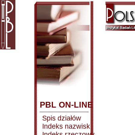
PBL ON-LINE
Spis działów
Indeks nazwisk
Indeks rzeczowy