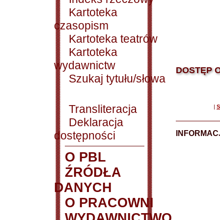
Kartoteka
czasopism
Kartoteka teatrów
Kartoteka
wydawnictw
DOSTĘP O
Szukaj tytułu/słowa
Transliteracja
|
S
Deklaracja
dostępności
INFORMACJ
O PBL
ŹRÓDŁA
DANYCH
O PRACOWNI
WYDAWNICTWO