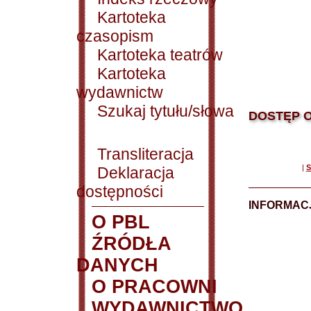
Kartoteka
czasopism
Kartoteka teatrów
Kartoteka
wydawnictw
Szukaj tytułu/słowa
DOSTĘP O
Transliteracja
|
S
Deklaracja
dostępności
INFORMACJ
O PBL
ŹRÓDŁA
DANYCH
O PRACOWNI
WYDAWNICTWO