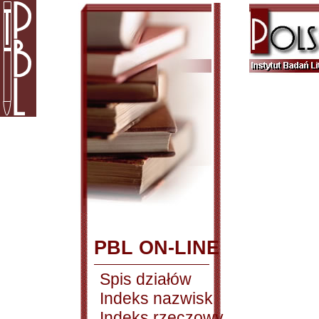
PBL ON-LINE
Spis działów
Indeks nazwisk
Indeks rzeczowy