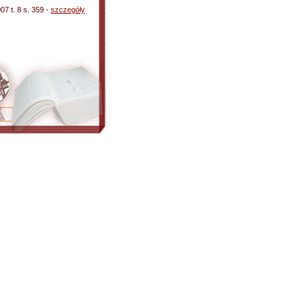
7 t. 8 s. 359 -
szczegóły