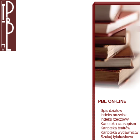
PBL ON-LINE
Spis działów
Indeks nazwisk
Indeks rzeczowy
Kartoteka czasopism
Kartoteka teatrów
Kartoteka wydawnictw
Szukaj tytułu/słowa