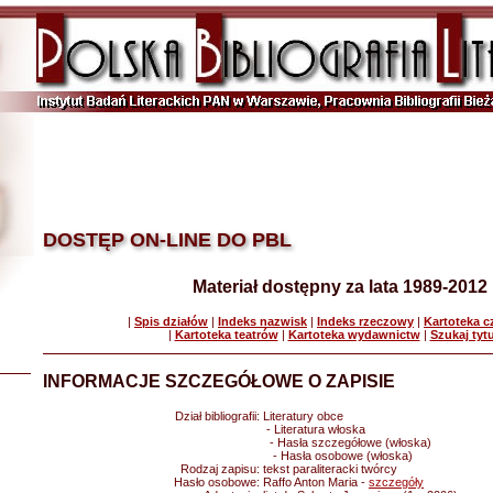
DOSTĘP ON-LINE DO PBL
Materiał dostępny za lata 1989-2012
|
Spis działów
|
Indeks nazwisk
|
Indeks rzeczowy
|
Kartoteka 
|
Kartoteka teatrów
|
Kartoteka wydawnictw
|
Szukaj tyt
INFORMACJE SZCZEGÓŁOWE O ZAPISIE
Dział bibliografii:
Literatury obce
- Literatura włoska
- Hasła szczegółowe (włoska)
- Hasła osobowe (włoska)
Rodzaj zapisu:
tekst paraliteracki twórcy
Hasło osobowe:
Raffo Anton Maria -
szczegóły