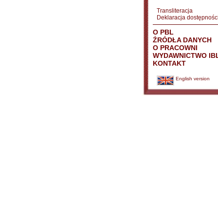
Transliteracja
Deklaracja dostępnośc
O PBL
ŹRÓDŁA DANYCH
O PRACOWNI
WYDAWNICTWO IB
KONTAKT
English version