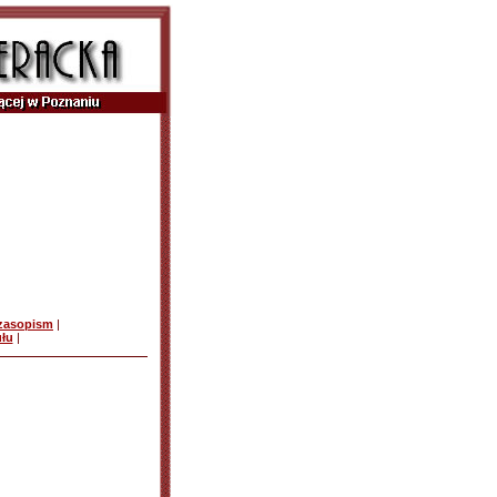
czasopism
|
ułu
|