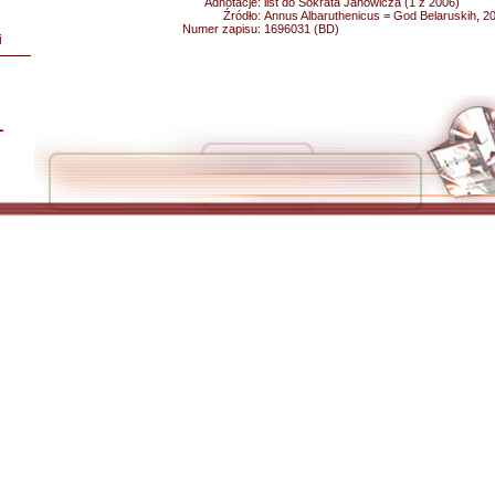
Adnotacje:
list do Sokrata Janowicza (1 z 2006)
Źródło:
Annus Albaruthenicus = God Belaruskih, 200
Numer zapisu:
1696031 (BD)
i
L