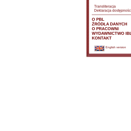
Transliteracja
Deklaracja dostępnośc
O PBL
ŹRÓDŁA DANYCH
O PRACOWNI
WYDAWNICTWO IB
KONTAKT
English version