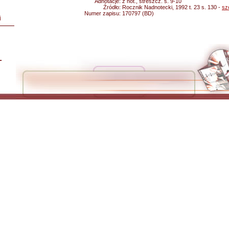
Adnotacje:
z not., streszcz. s. 9-10
Źródło:
Rocznik Nadnotecki, 1992 t. 23 s. 130 -
sz
Numer zapisu:
170797 (BD)
i
L