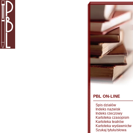
PBL ON-LINE
Spis działów
Indeks nazwisk
Indeks rzeczowy
Kartoteka czasopism
Kartoteka teatrów
Kartoteka wydawnictw
Szukaj tytułu/słowa