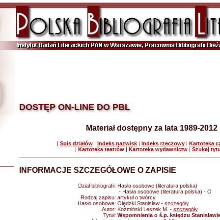
DOSTĘP ON-LINE DO PBL
Materiał dostępny za lata 1989-2012
|
Spis działów
|
Indeks nazwisk
|
Indeks rzeczowy
|
Kartoteka 
|
Kartoteka teatrów
|
Kartoteka wydawnictw
|
Szukaj tyt
INFORMACJE SZCZEGÓŁOWE O ZAPISIE
Dział bibliografii:
Hasła osobowe (literatura polska)
- Hasła osobowe (literatura polska) - O
Rodzaj zapisu:
artykuł o twórcy
Hasło osobowe:
Olędzki Stanisław -
szczegóły
Autor:
Koźmiński Leszek M. -
szczegóły
Tytuł:
Wspomnienia o ś.p. księdzu Stanisławi