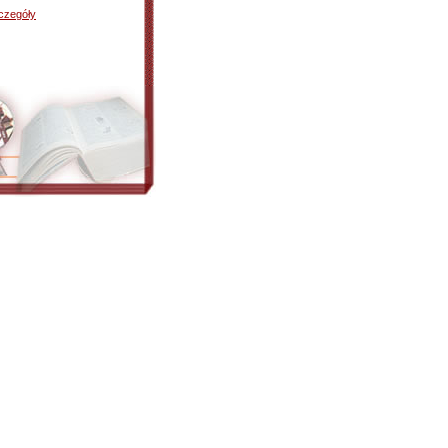
czegóły