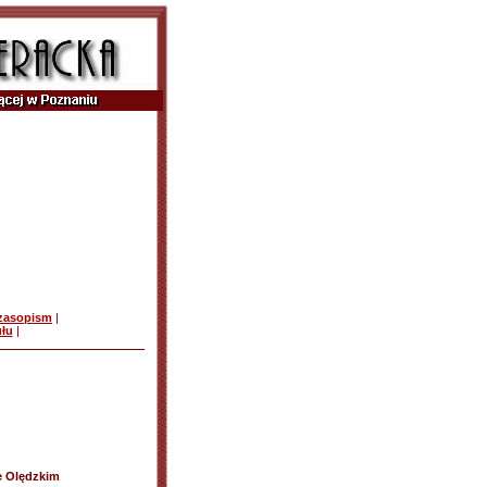
czasopism
|
ułu
|
e Olędzkim