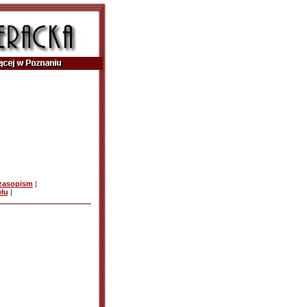
czasopism
|
ułu
|