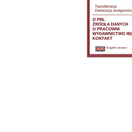
Transliteracja
Deklaracja dostępnośc
O PBL
ŹRÓDŁA DANYCH
O PRACOWNI
WYDAWNICTWO IB
KONTAKT
English version