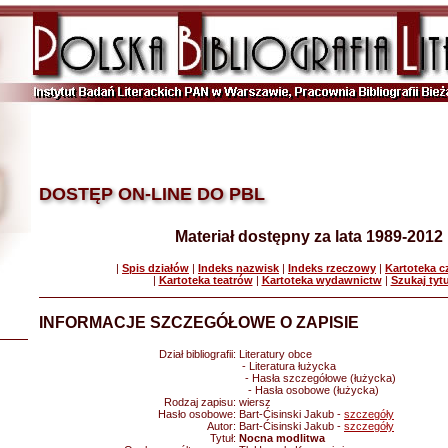
DOSTĘP ON-LINE DO PBL
Materiał dostępny za lata 1989-2012
|
Spis działów
|
Indeks nazwisk
|
Indeks rzeczowy
|
Kartoteka 
|
Kartoteka teatrów
|
Kartoteka wydawnictw
|
Szukaj tyt
INFORMACJE SZCZEGÓŁOWE O ZAPISIE
Dział bibliografii:
Literatury obce
- Literatura łużycka
- Hasła szczegółowe (łużycka)
- Hasła osobowe (łużycka)
Rodzaj zapisu:
wiersz
Hasło osobowe:
Bart-Ćisinski Jakub -
szczegóły
Autor:
Bart-Ćisinski Jakub -
szczegóły
Tytuł:
Nocna modlitwa