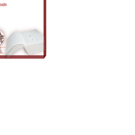
egóły