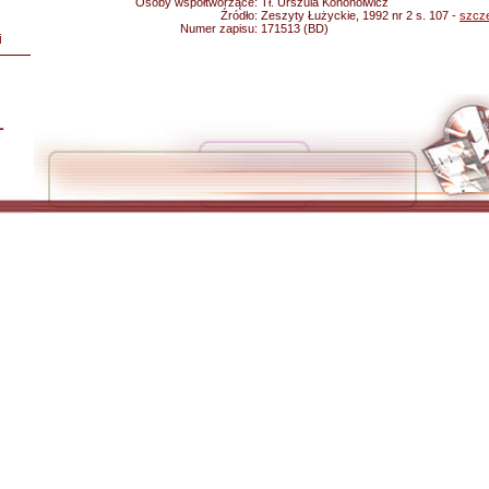
Osoby współtworzące:
Tł. Urszula Kononoiwicz
Źródło:
Zeszyty Łużyckie, 1992 nr 2 s. 107 -
szcz
Numer zapisu:
171513 (BD)
i
L