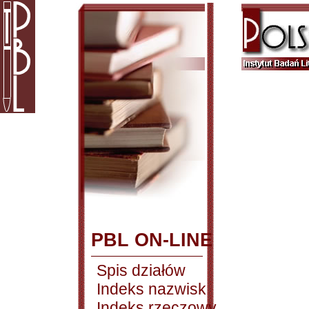
PBL ON-LINE
Spis działów
Indeks nazwisk
Indeks rzeczowy