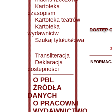
Kartoteka
czasopism
Kartoteka teatrów
Kartoteka
DOSTĘP O
wydawnictw
Szukaj tytułu/słowa
|
S
Transliteracja
Deklaracja
INFORMACJ
dostępności
O PBL
ŹRÓDŁA
DANYCH
O PRACOWNI
WYDAWNICTWO